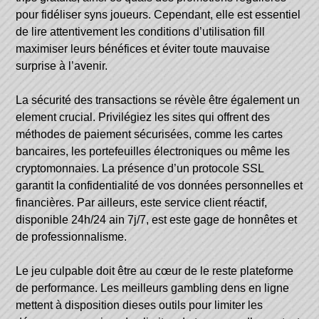
pour fidéliser syns joueurs. Cependant, elle est essentiel
de lire attentivement les conditions d’utilisation fill
maximiser leurs bénéfices et éviter toute mauvaise
surprise à l’avenir.
La sécurité des transactions se révèle être également un
element crucial. Privilégiez les sites qui offrent des
méthodes de paiement sécurisées, comme les cartes
bancaires, les portefeuilles électroniques ou même les
cryptomonnaies. La présence d’un protocole SSL
garantit la confidentialité de vos données personnelles et
financières. Par ailleurs, este service client réactif,
disponible 24h/24 ain 7j/7, est este gage de honnêtes et
de professionnalisme.
Le jeu culpable doit être au cœur de le reste plateforme
de performance. Les meilleurs gambling dens en ligne
mettent à disposition dieses outils pour limiter les