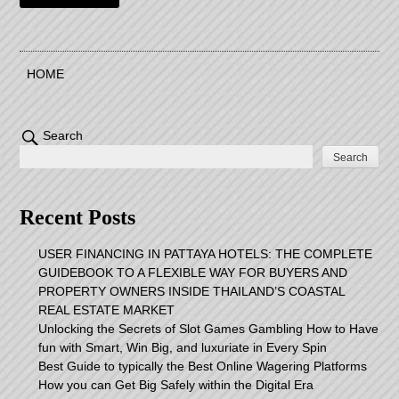
HOME
Search
Search
Recent Posts
USER FINANCING IN PATTAYA HOTELS: THE COMPLETE
GUIDEBOOK TO A FLEXIBLE WAY FOR BUYERS AND
PROPERTY OWNERS INSIDE THAILAND’S COASTAL
REAL ESTATE MARKET
Unlocking the Secrets of Slot Games Gambling How to Have
fun with Smart, Win Big, and luxuriate in Every Spin
Best Guide to typically the Best Online Wagering Platforms
How you can Get Big Safely within the Digital Era