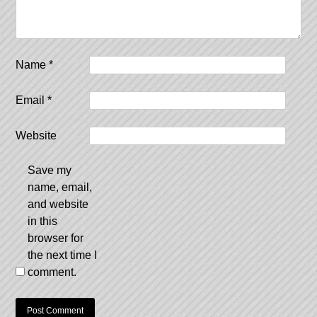
Name
*
Email
*
Website
Save my
name, email,
and website
in this
browser for
the next time I
comment.