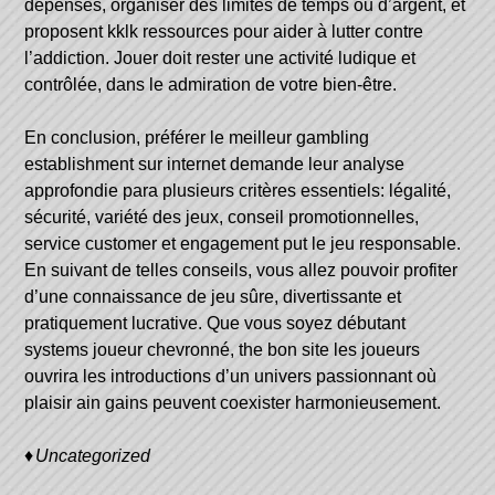
dépenses, organiser des limites de temps ou d’argent, et
proposent kklk ressources pour aider à lutter contre
l’addiction. Jouer doit rester une activité ludique et
contrôlée, dans le admiration de votre bien-être.
En conclusion, préférer le meilleur gambling
establishment sur internet demande leur analyse
approfondie para plusieurs critères essentiels: légalité,
sécurité, variété des jeux, conseil promotionnelles,
service customer et engagement put le jeu responsable.
En suivant de telles conseils, vous allez pouvoir profiter
d’une connaissance de jeu sûre, divertissante et
pratiquement lucrative. Que vous soyez débutant
systems joueur chevronné, the bon site les joueurs
ouvrira les introductions d’un univers passionnant où
plaisir ain gains peuvent coexister harmonieusement.
Uncategorized